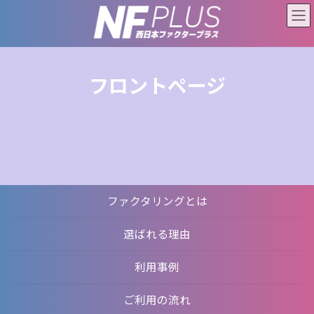
コ
ナ
ン
ビ
テ
ゲ
ン
ー
ツ
シ
へ
ョ
フロントページ
ス
ン
キ
に
ッ
移
プ
動
ファクタリングとは
選ばれる理由
利用事例
ご利用の流れ