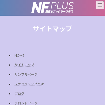
コ
ナ
ン
ビ
テ
ゲ
ン
ー
ツ
シ
へ
ョ
サイトマップ
ス
ン
キ
に
ッ
移
プ
動
HOME
サイトマップ
サンプルページ
ファクタリングとは
ブログ
フロントページ